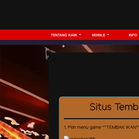
TENTANG KAMI
MOBILE
INFO
Situs Temb
1. Pilih menu game ""TEMBAK IKAN"