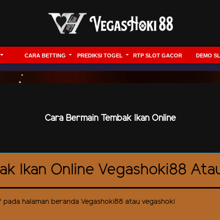
CARA BETTING
PREDIKSI TOGEL
RTP SLOT GACOR
DEMO S
Cara Bermain Tembak Ikan Online
ak Ikan Online Vegashoki88 Ata
" pada halaman beranda Vegashoki88 atau vegashoki