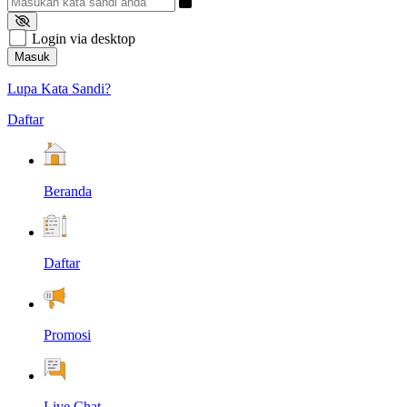
Login via desktop
Lupa Kata Sandi?
Daftar
Beranda
Daftar
Promosi
Live Chat