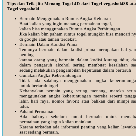
Tips dan Trik jitu Menang Togel 4D dari Togel vegashoki88 at
Togel vegashoki
Bermain Menggunakan Rumus Angka Keluaran
Buat kalian yang ingin menang permainan togel,
kalian bisa menggunakan Rumus Angka Perhitungan
Jika kalian blm paham rumus togel mungkin bisa mencari n
di google atau taman terdekat.
Bermain Dalam Kondisi Prima
Tentunya bermain dalam kodisi prima merupakan hal ya
penting
karena orang yang bermain dalam kodisi kurang tidur, d
dalam pengaruh alcohol sering membuat kesalahan sa
sedang melakukan pengambilan keputusan dalam bertaruh
Gunakan Angka Keberuntungan
Tidak ada salahnya menggunakan angka keberuntung
untuk bertaruh togel
Kebanyakan pemain yang sering menang, mereka seri
menggunakan angka keberuntungan mereka seperti tangg
lahir, hari raya, nomor favorit atau bahkan dari mimpi sa
tidur.
Pahami Permainan
Ada baiknya sebelum mulai bermain untuk memaha
permainan yang ingin kalian mainkan.
Karena terkadan ada informasi penting yang kalian lewatk
saat sedang bermain.