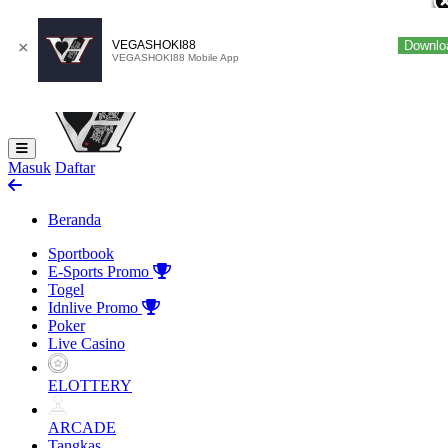
×
VEGASHOKI88
Downlo
VEGASHOKI88 Mobile App
Masuk
Daftar
Beranda
Sportbook
E-Sports
Promo
Togel
Idnlive
Promo
Poker
Live Casino
ELOTTERY
ARCADE
Tangkas