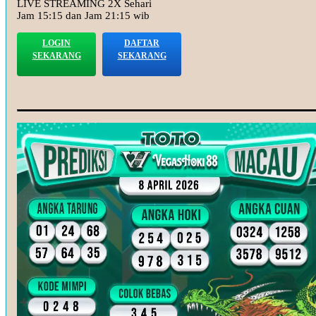
LIVE STREAMING 2X Sehari
Jam 15:15 dan Jam 21:15 wib
LOGIN
DAFTAR
SEKARANG
SEKARANG