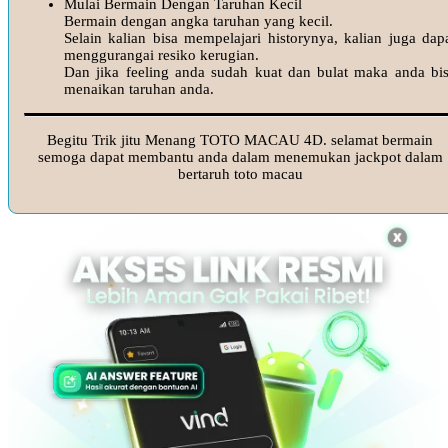
Mulai Bermain Dengan Taruhan Kecil
Bermain dengan angka taruhan yang kecil.
Selain kalian bisa mempelajari historynya, kalian juga dap
menggurangai resiko kerugian.
Dan jika feeling anda sudah kuat dan bulat maka anda bi
menaikan taruhan anda.
Begitu Trik jitu Menang TOTO MACAU 4D. selamat bermain
semoga dapat membantu anda dalam menemukan jackpot dalam
bertaruh toto macau